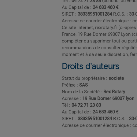
Tél :
04 72 71 23 83
(du lundi au vend
Au Capital de :
24 683 460 €
SIRET :
38335951001284
R.C.S. :
30-
Adresse de courrier électronique :
co
Ce site Internet,
rexrotary.fr
(ci-après
France, 19 Rue Domer 69007 Lyon (ci-
compléter ou supprimer tout ou part
recommandons de consulter régulière
moment et à sa seule discrétion, ferm
Droits d’auteurs
Statut du propriétaire :
societe
Préfixe :
SAS
Nom de la Société :
Rex Rotary
Adresse :
19 Rue Domer 69007 lyon
Tél :
04 72 71 23 83
Au Capital de :
24 683 460 €
SIRET :
38335951001284
R.C.S. :
30-
Adresse de courrier électronique :
co