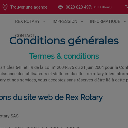
T
Trouver une agence
0820 820 497
(0,20€ TTC/mn)
REX ROTARY
IMPRESSION
INFORMATIQUE
CONTACT
Conditions générales
Termes & conditions
ticles 6-III et 19 de la Loi n° 2004-575 du 21 juin 2004 pour la Co
issance des utilisateurs et visiteurs du site :
rexrotary.fr
les informa
otary et nos services, vous acceptez sans réserves d’être lié à cette
tions du site web de Rex Rotary
Rotary SAS