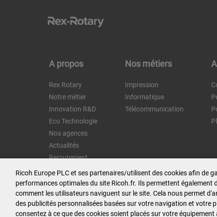
A propos
Nos métiers
A
Rex Rotary
Impression
C
Notre métier
Informatique
Po
Innovation R&D
Télécommunication
P
Eco Technologie
P
Nos agences
Actualités
Recrutement
Contactez-nous
Ricoh Europe PLC et ses partenaires/utilisent des cookies afin de 
performances optimales du site Ricoh.fr. Ils permettent également 
comment les utilisateurs naviguent sur le site. Cela nous permet d'amél
Nous rejoindre
des publicités personnalisées basées sur votre navigation et votre pr
consentez à ce que des cookies soient placés sur votre équipement à 