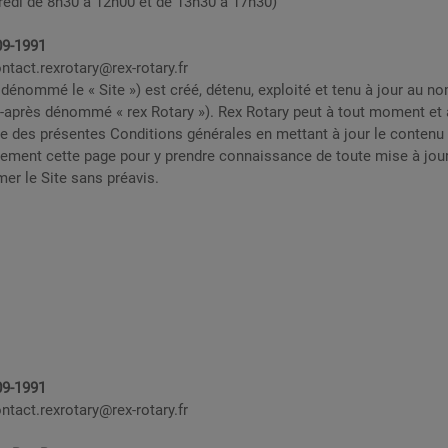
redi de 8h30 à 12h00 et de 13h30 à 17h30)
09-1991
ntact.rexrotary@rex-rotary.fr
 dénommé le « Site ») est créé, détenu, exploité et tenu à jour au 
après dénommé « rex Rotary »). Rex Rotary peut à tout moment et à
ie des présentes Conditions générales en mettant à jour le contenu
ment cette page pour y prendre connaissance de toute mise à jour.
er le Site sans préavis.
09-1991
ntact.rexrotary@rex-rotary.fr