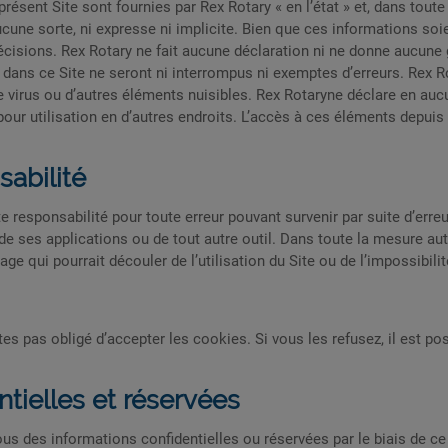
ésent Site sont fournies par Rex Rotary « en l’état » et, dans toute 
ucune sorte, ni expresse ni implicite. Bien que ces informations so
isions. Rex Rotary ne fait aucune déclaration ni ne donne aucune g
dans ce Site ne seront ni interrompus ni exemptes d’erreurs. Rex Ro
e virus ou d’autres éléments nuisibles. Rex Rotaryne déclare en au
our utilisation en d’autres endroits. L’accès à ces éléments depuis 
sabilité
e responsabilité pour toute erreur pouvant survenir par suite d’err
e ses applications ou de tout autre outil. Dans toute la mesure auto
 qui pourrait découler de l’utilisation du Site ou de l’impossibilité 
tes pas obligé d’accepter les cookies. Si vous les refusez, il est po
ntielles et réservées
us des informations confidentielles ou réservées par le biais de ce 