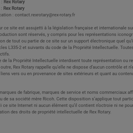
 :
Rex Rotary
 :
Rex Rotary
cation :
contact.rexrotary@rex-rotary.fr
e site est assujetti à la législation française et internationale sur 
eproduction sont réservés, y compris pour les représentations icono
on de tout ou partie de ce site sur un support électronique quel qu’il 
les L335-2 et suivants du code de la Propriété Intellectuelle. Tout
ctifs.
de la Propriété Intellectuelle interdisent toute représentation ou rep
 outre, Rex Rotary rappelle qu’elle ne dispose d’aucun contrôle et 
 liens vers ou en provenance de sites extérieurs et quant au contenu
s marques de fabrique, marques de service et noms commerciaux affi
u de sa société mère Ricoh. Cette disposition s’applique tout parti
 ce site Internet ni aucun élément qu’il contient n’octroie ni ne p
tion des droits de propriété intellectuelle de Rex Rotary.