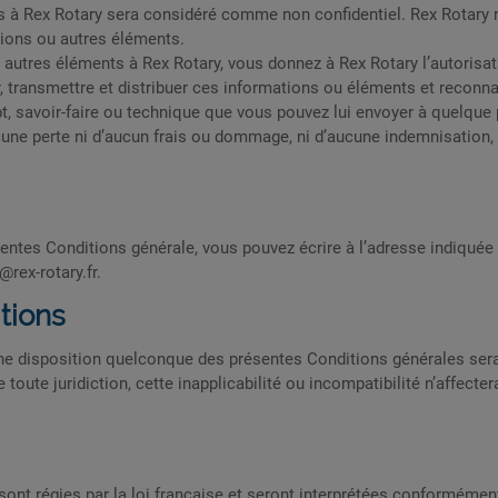
 à Rex Rotary sera considéré comme non confidentiel. Rex Rotary n
ations ou autres éléments.
utres éléments à Rex Rotary, vous donnez à Rex Rotary l’autorisation 
ier, transmettre et distribuer ces informations ou éléments et recon
cept, savoir-faire ou technique que vous pouvez lui envoyer à quelque
cune perte ni d’aucun frais ou dommage, ni d’aucune indemnisation,
sentes Conditions générale, vous pouvez écrire à l’adresse indiquée
@rex-rotary.fr
.
itions
une disposition quelconque des présentes Conditions générales sera
 toute juridiction, cette inapplicabilité ou incompatibilité n’affecter
ont régies par la loi française et seront interprétées conformément 