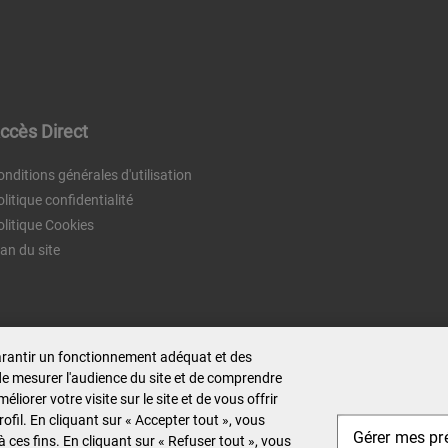
ccès Direct
onditions générales d'utilisation
litique confidentialité
olitique Cookies
lan du site
garantir un fonctionnement adéquat et des
de mesurer l'audience du site et de comprendre
iorer votre visite sur le site et de vous offrir
ofil. En cliquant sur « Accepter tout », vous
Gérer mes pr
ces fins. En cliquant sur « Refuser tout », vous