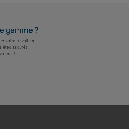
tte gamme ?
r votre travail en
us êtes assurés
z-nous !