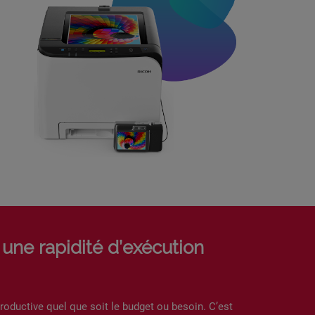
 une rapidité d’exécution
productive quel que soit le budget ou besoin. C’est