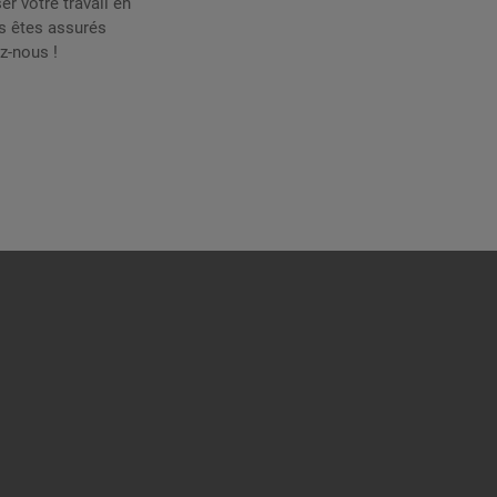
r votre travail en
us êtes assurés
z-nous !