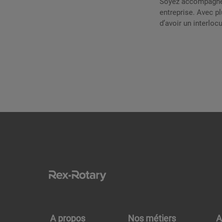
Soyez accompagnés 
entreprise. Avec p
d’avoir un interloc
A propos
Nos métiers
A