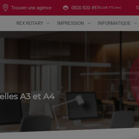
T
Trouver une agence
0820 820 497
(0,20€ TTC/mn)
REX ROTARY
IMPRESSION
INFORMATIQUE
CONTACT
lles A3 et A4