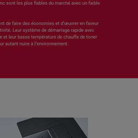
nc sont les plus fiables du marché avec un faible
nt de faire des économies et d’œuvrer en faveur
ivité. Leur système de démarrage rapide avec
 et leur basse température de chauffe de toner
ur autant nuire à l’environnement.