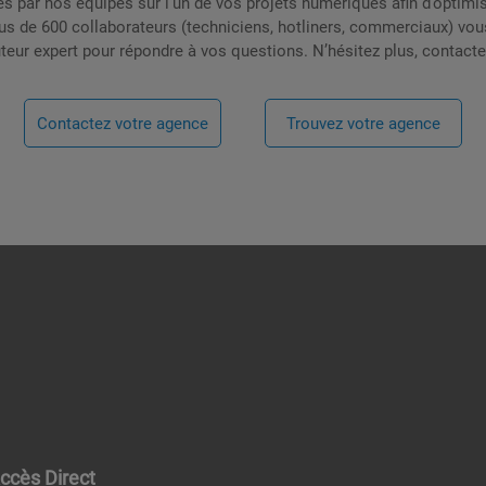
par nos équipes sur l’un de vos projets numériques afin d’optimise
lus de 600 collaborateurs (techniciens, hotliners, commerciaux) vo
uteur expert pour répondre à vos questions. N’hésitez plus, contacte
Contactez votre agence
Trouvez votre agence
ccès Direct