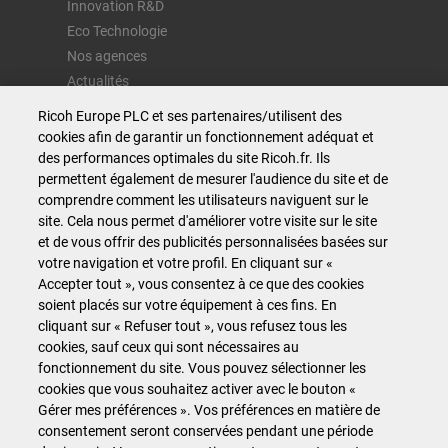
Innovation R&D
Eco Technologie
Nos agences
Actualités
Recrutement
Ricoh Europe PLC et ses partenaires/utilisent des
Contactez-nous
cookies afin de garantir un fonctionnement adéquat et
des performances optimales du site Ricoh.fr. Ils
permettent également de mesurer l'audience du site et de
Nos métiers
comprendre comment les utilisateurs naviguent sur le
site. Cela nous permet d'améliorer votre visite sur le site
Impression
et de vous offrir des publicités personnalisées basées sur
Informatique
votre navigation et votre profil. En cliquant sur «
Accepter tout », vous consentez à ce que des cookies
Télécommunication
soient placés sur votre équipement à ces fins. En
cliquant sur « Refuser tout », vous refusez tous les
Accès Direct
cookies, sauf ceux qui sont nécessaires au
fonctionnement du site. Vous pouvez sélectionner les
Conditions générales d'utilisation
cookies que vous souhaitez activer avec le bouton «
Gérer mes préférences ». Vos préférences en matière de
Politique confidentialité
consentement seront conservées pendant une période
Politique Cookies