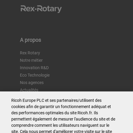
A propos
Rex Rotary
Notre métier
Innovation R&D
Eco Technologie
Nos agences
Actualités
Recrutement
Ricoh Europe PLC et ses partenaires/utilisent des
Contactez-nous
cookies afin de garantir un fonctionnement adéquat et
des performances optimales du site Ricoh.fr. Ils
permettent également de mesurer l'audience du site et de
Nos métiers
comprendre comment les utilisateurs naviguent sur le
site. Cela nous permet d'améliorer votre visite sur le site